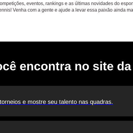
mpetições, eventos, rankings e as últimas novidades do esport
ennis! Venha com a gente e ajude a levar essa paixão ainda ma
cê encontra no site d
 torneios e mostre seu talento nas quadras.