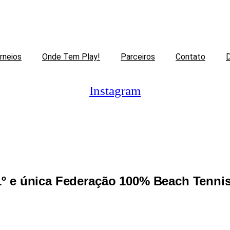
rneios
Onde Tem Play!
Parceiros
Contato
D
Instagram
o Paraense de Bea
1º e única Federação 100% Beach Tennis
ado do Pará, incentivando a prática do
tunidades para que o beach tennis seja