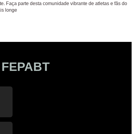
e. Faça parte desta comunidade vibrante de atletas e fãs do
is longe
a
FEPABT