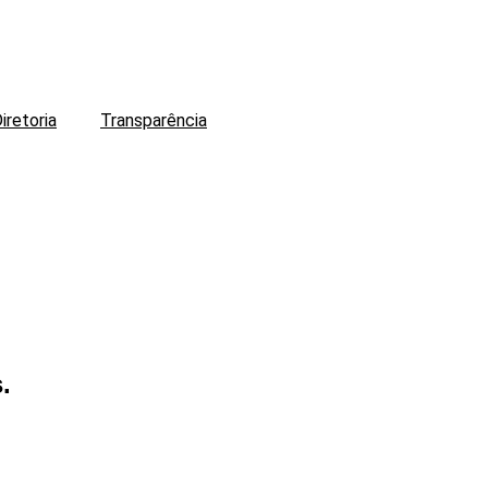
iretoria
Transparência
ch Tennis
.