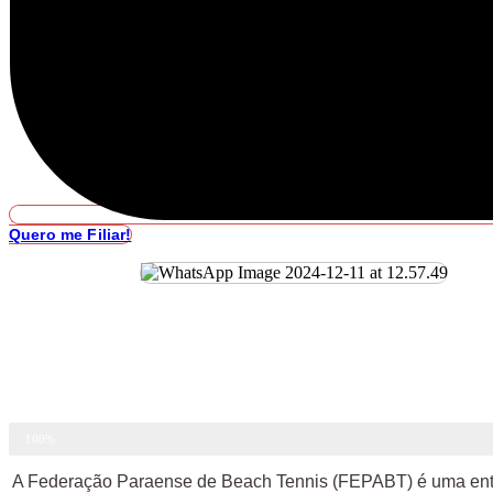
Quero me Filiar!
Beach tennis
100%
A Federação Paraense de Beach Tennis (FEPABT) é uma entid